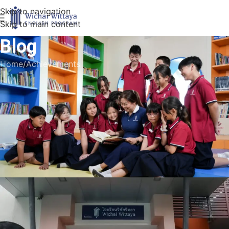
Skip to navigation
Skip to main content
Blog
Home
Achievements
ACHIEVEMENTS
,
EVENTS
,
SECONDARY
,
STUDENTS
Honorable Mention Award in the
Junior High School Category Y8-
Y10 Drawing Competition
Super Admin