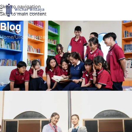
Skip to navigation
Skip to main content
Blog
Home
Uncategorized
UNCATEGORIZED
Junior Doubles Hip-Hop Winner
Wichai Wittaya School
Super Admin