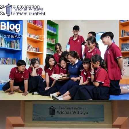
Skip to navigation
Skip to main content
Blog
Home
Achievements
ACHIEVEMENTS
,
SECONDARY
,
STUDENTS
Winners of International
Mathematical Genius Olympiad
(IMGO)
Super Admin