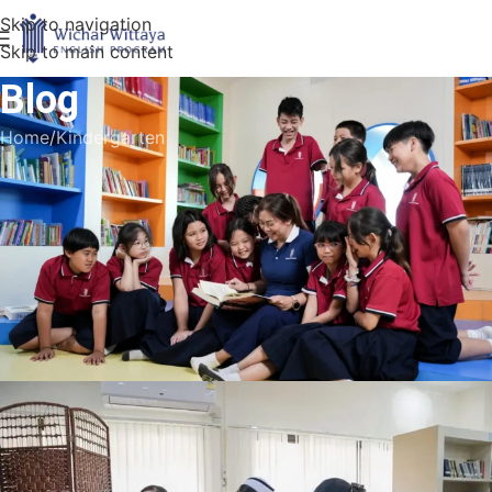
Skip to navigation
Skip to main content
Blog
Home
Kindergarten
KINDERGARTEN
,
PRIMARY
,
STUDENTS
Chiangmai Medical Center Hospital
came to Wichai Wittaya for the
Influenza Vaccine
Super Admin